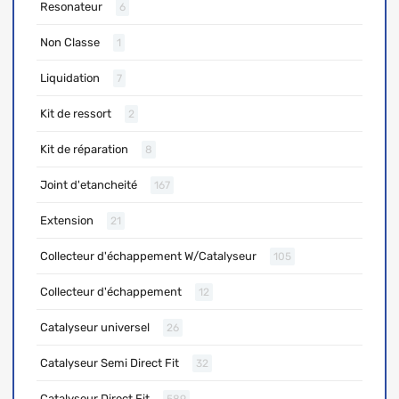
Resonateur
6
Non Classe
1
Liquidation
7
Kit de ressort
2
Kit de réparation
8
Joint d'etancheité
167
Extension
21
Collecteur d'échappement W/Catalyseur
105
Collecteur d'échappement
12
Catalyseur universel
26
Catalyseur Semi Direct Fit
32
Catalyseur Direct Fit
589