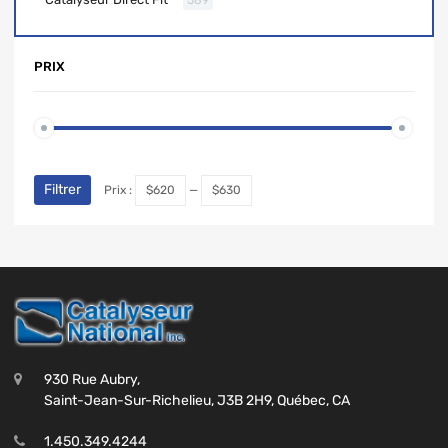
PRIX
Filtrer
Prix :
$620
—
$630
930 Rue Aubry,
Saint-Jean-Sur-Richelieu, J3B 2H9, Québec, CA
1.450.349.4244