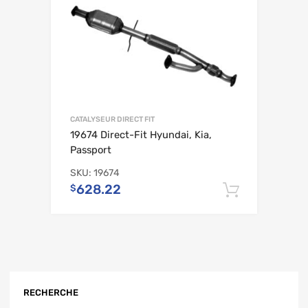
CATALYSEUR DIRECT FIT
19674 Direct-Fit Hyundai, Kia,
Passport
SKU:
19674
628.22
$
Ajouter 
RECHERCHE