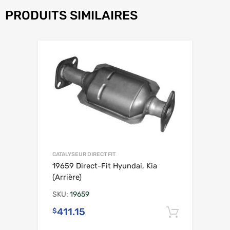
PRODUITS SIMILAIRES
CATALYSEUR DIRECT FIT
19659 Direct-Fit Hyundai, Kia
(Arrière)
SKU:
19659
411.15
$
Ajouter 