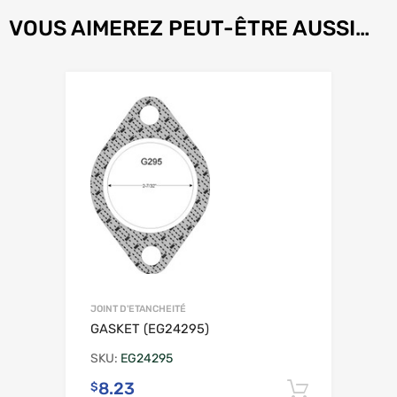
VOUS AIMEREZ PEUT-ÊTRE AUSSI…
JOINT D'ETANCHEITÉ
GASKET (EG24295)
SKU:
EG24295
8.23
$
Ajouter 