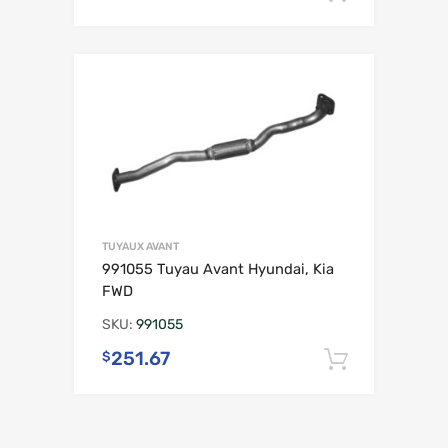
TUYAUX AVANT
991055 Tuyau Avant Hyundai, Kia
FWD
SKU:
991055
251.67
$
Ajouter 