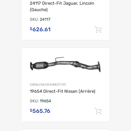
24117 Direct-Fit Jaguar, Lincoln
(Gauche)
SKU:
24117
626.61
$
Ajouter 
CATALYSEUR DIRECT FIT
19654 Direct-Fit Nissan (Arrière)
SKU:
19654
565.76
$
Ajouter 