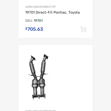
CATALYSEUR DIRECT FIT
19701 Direct-Fit Pontiac, Toyota
SKU:
19701
705.63
$
Ajouter 