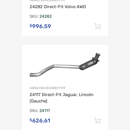
CATALYSEUR DIRECT FIT
24282 Direct-Fit Volvo AWD
SKU:
24282
996.59
$
Ajouter 
CATALYSEUR DIRECT FIT
24117 Direct-Fit Jaguar, Lincoln
(Gauche)
SKU:
24117
626.61
$
Ajouter 