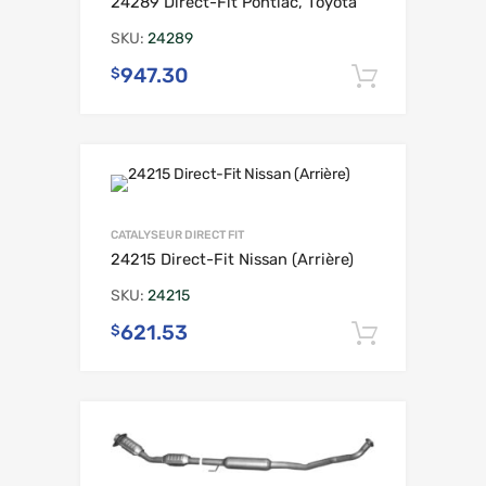
24289 Direct-Fit Pontiac, Toyota
SKU:
24289
947.30
$
Ajouter 
CATALYSEUR DIRECT FIT
24215 Direct-Fit Nissan (Arrière)
SKU:
24215
621.53
$
Ajouter 