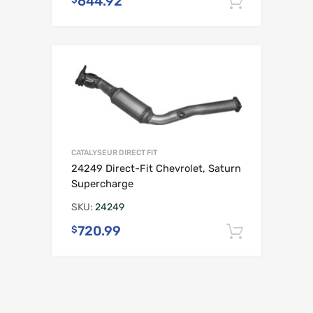
644.92
Ajouter 
CATALYSEUR DIRECT FIT
24249 Direct-Fit Chevrolet, Saturn
Supercharge
SKU:
24249
720.99
$
Ajouter 