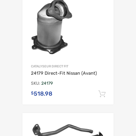
CATALYSEUR DIRECT FIT
24179 Direct-Fit Nissan (Avant)
SKU:
24179
518.98
$
Ajouter 