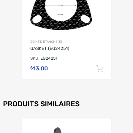
JOINT D'ETANCHEITÉ
GASKET (EG24251)
SKU:
EG24251
13.00
$
Ajouter 
PRODUITS SIMILAIRES