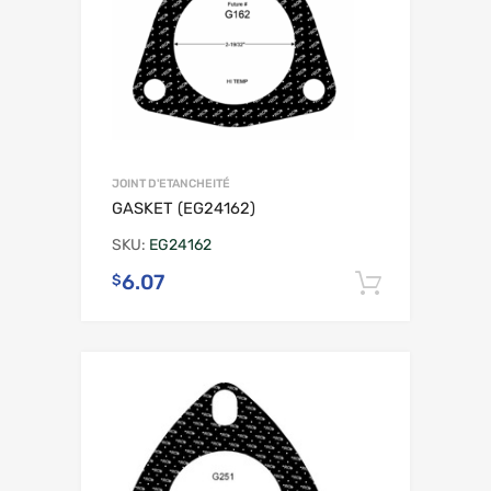
JOINT D'ETANCHEITÉ
GASKET (EG24162)
SKU:
EG24162
6.07
$
Ajouter 