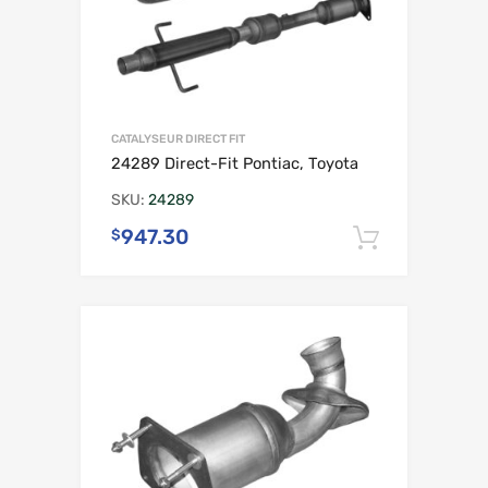
CATALYSEUR DIRECT FIT
24289 Direct-Fit Pontiac, Toyota
SKU:
24289
947.30
$
Ajouter 