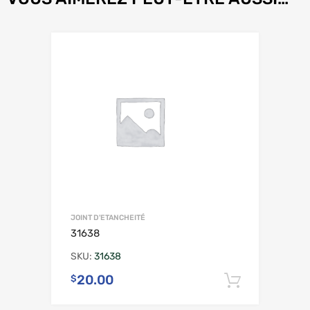
JOINT D'ETANCHEITÉ
31638
SKU:
31638
20.00
$
Ajouter 