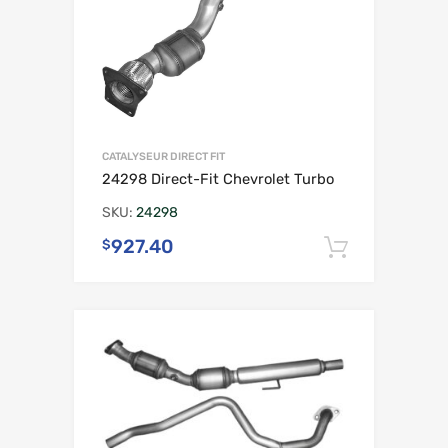
CATALYSEUR DIRECT FIT
24298 Direct-Fit Chevrolet Turbo
SKU:
24298
927.40
$
Ajouter 