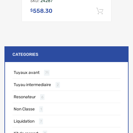
SKU:
24287
558.30
$
Ajouter 
CATEGORIES
Tuyaux avant
71
Tuyau intermediaire
2
Resonateur
6
Non Classe
1
Liquidation
7