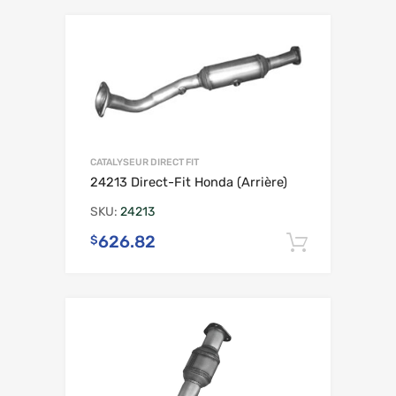
CATALYSEUR DIRECT FIT
24213 Direct-Fit Honda (Arrière)
SKU:
24213
626.82
$
Ajouter 