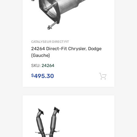
CATALYSEUR DIRECT FIT
24264 Direct-Fit Chrysler, Dodge
(Gauche)
SKU:
24264
495.30
$
Ajouter 