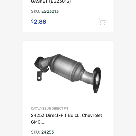
GASKET (EG23013)
SKU:
EG23013
2.88
$
Ajouter 
CATALYSEUR DIRECT FIT
24253 Direct-Fit Buick, Chevrolet,
GMC,...
SKU:
24253