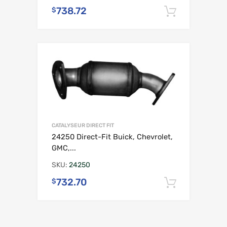
738.72
$
Ajouter 
CATALYSEUR DIRECT FIT
24250 Direct-Fit Buick, Chevrolet,
GMC,...
SKU:
24250
732.70
$
Ajouter 