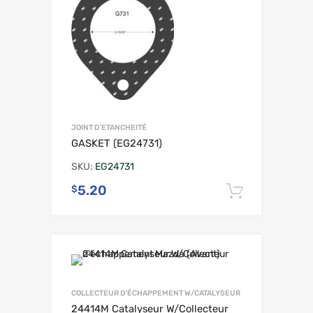
JOINT D'ETANCHEITÉ
GASKET (EG24731)
SKU:
EG24731
5.20
$
Ajouter 
COLLECTEUR D'ÉCHAPPEMENT W/CATALYSEUR
24414M Catalyseur W/Collecteur