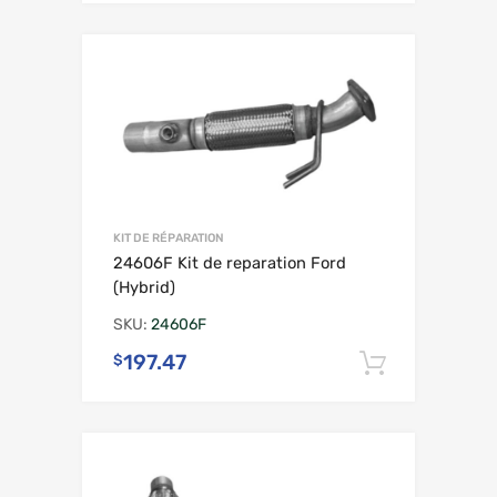
KIT DE RÉPARATION
24606F Kit de reparation Ford
(Hybrid)
SKU:
24606F
197.47
$
Ajouter 