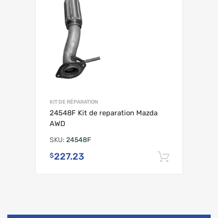
KIT DE RÉPARATION
24548F Kit de reparation Mazda
AWD
SKU:
24548F
227.23
$
Ajouter 