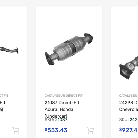
Ajouter à la liste de souhaits
Ajouter à la liste de s
T FIT
CATALYSEUR DIRECT FIT
CATALYSEUR
Fit
21087 Direct-Fit
24298 Di
e)
Acura, Honda
Chevrole
(Undercar)
SKU:
21087
SKU:
242
553.43
927.4
$
$
Ajouter au panier
Ajouter au pan