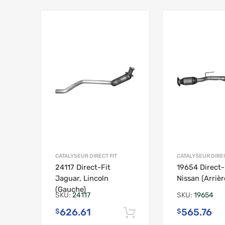
Ajouter à la liste de souhaits
CATALYSEUR DIRECT FIT
CATALYSEUR DIREC
24117 Direct-Fit
19654 Direct-
Jaguar, Lincoln
Nissan (Arrièr
(Gauche)
SKU:
24117
SKU:
19654
626.61
565.76
$
$
Ajouter au panier