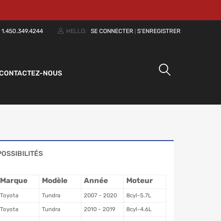
:
1.450.349.4244
HELLO:
SE CONNECTER
S'ENREGISTRER
|
CONTACTEZ-NOUS
POSSIBILITÉS
Marque
Modèle
Année
Moteur
Toyota
Tundra
2007 - 2020
8cyl-5.7L
Toyota
Tundra
2010 - 2019
8cyl-4.6L