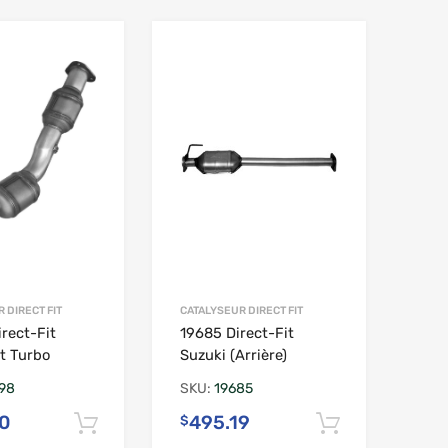
ouhaits
Ajouter à la liste de souhaits
Ajouter à la li
 DIRECT FIT
CATALYSEUR DIRECT FIT
rect-Fit
19685 Direct-Fit
t Turbo
Suzuki (Arrière)
98
SKU:
19685
0
495.19
$
ier
Ajouter au panier
Ajouter a