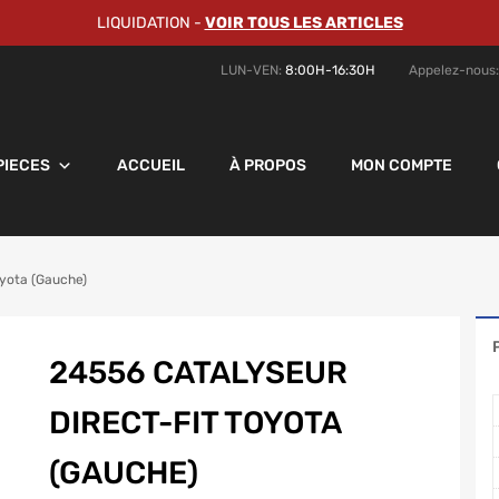
LIQUIDATION
-
VOIR TOUS LES ARTICLES
LUN-VEN:
8:00H-16:30H
Appelez-nous
PIECES
ACCUEIL
À PROPOS
MON COMPTE
oyota (Gauche)
24556 CATALYSEUR
DIRECT-FIT TOYOTA
(GAUCHE)