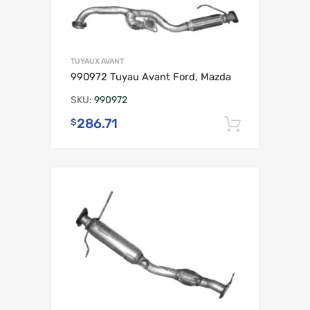
TUYAUX AVANT
990972 Tuyau Avant Ford, Mazda
SKU:
990972
286.71
$
Ajouter 