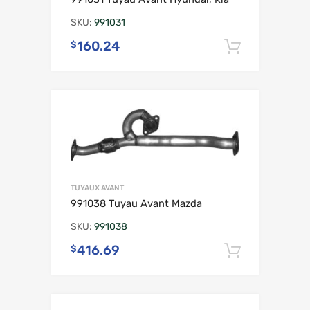
SKU:
991031
160.24
$
Ajouter 
TUYAUX AVANT
991038 Tuyau Avant Mazda
SKU:
991038
416.69
$
Ajouter 