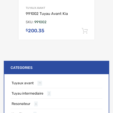
TUYAUX AVANT
991002 Tuyau Avant Kia
SKU:
991002
200.35
$
Ajouter 
CATEGORIES
Tuyaux avant
71
Tuyau intermediaire
2
Resonateur
6