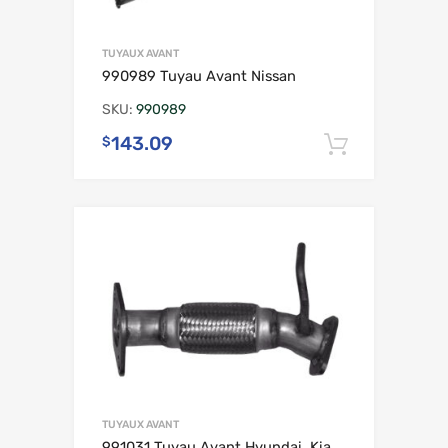
TUYAUX AVANT
990989 Tuyau Avant Nissan
SKU:
990989
143.09
$
Ajouter 
TUYAUX AVANT
991031 Tuyau Avant Hyundai, Kia