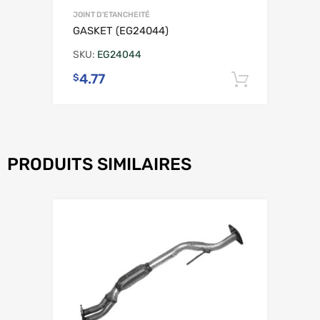
JOINT D'ETANCHEITÉ
GASKET (EG24044)
SKU:
EG24044
4.77
$
Ajouter 
PRODUITS SIMILAIRES