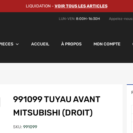
LIQUIDATION
-
VOIR TOUS LES ARTICLES
LUN-VEN:
8:00H-16:30H
Appelez-nous
PIECES
ACCUEIL
À PROPOS
MON COMPTE
991099 TUYAU AVANT
MITSUBISHI (DROIT)
SKU:
991099