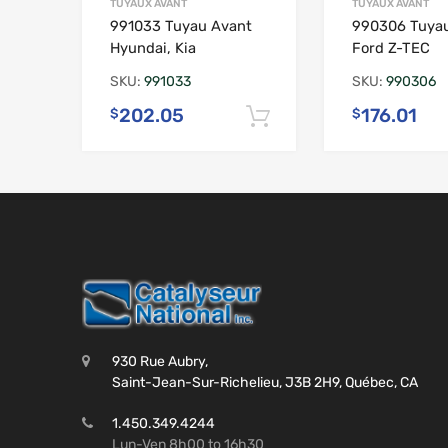
TUYAUX AVANT
TUYAUX AVANT
991033 Tuyau Avant
990306 Tuya
Hyundai, Kia
Ford Z-TEC
SKU:
991033
SKU:
990306
202.05
176.01
$
$
Ajouter au panier
930 Rue Aubry,
Saint-Jean-Sur-Richelieu, J3B 2H9, Québec, CA
1.450.349.4244
Lun-Ven 8h00 to 16h30