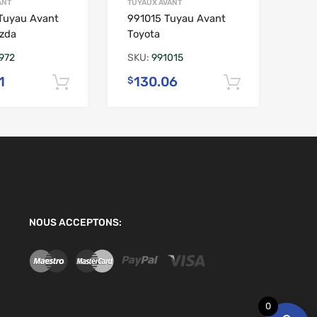
ANT
TUYAUX AVANT
Tuyau Avant
991015 Tuyau Avant
zda
Toyota
972
SKU:
991015
1
130.06
$
ier
Ajouter au panier
Ajouter a
NOUS ACCEPTONS:
0