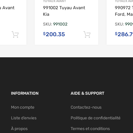
TUYAUX AVANT
TUYAUX AV
u Avant
991002 Tuyau Avant
990972 
Kia
Ford, Ma
SKU:
991002
SKU:
990
200.35
286.7
$
$
Ajouter au panier
Ajouter au pan
INFORMATION
AIDE & SUPPORT
Mon compte
Contactez-nous
Liste d’envies
Politique de confidentialité
À propos
Termes et conditions