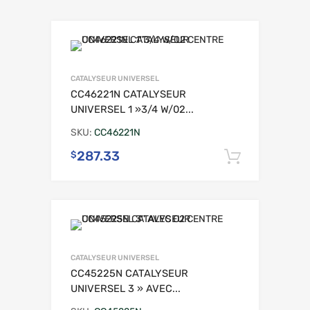
CATALYSEUR UNIVERSEL
CC46221N CATALYSEUR
UNIVERSEL 1 »3/4 W/02...
SKU:
CC46221N
287.33
$
Ajouter 
CATALYSEUR UNIVERSEL
CC45225N CATALYSEUR
UNIVERSEL 3 » AVEC...