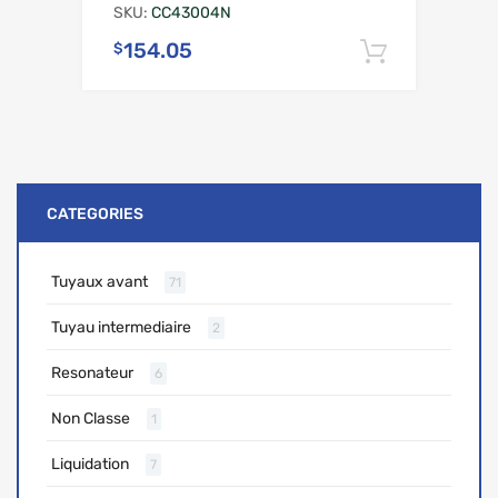
SKU:
CC43004N
154.05
$
Ajouter 
CATEGORIES
Tuyaux avant
71
Tuyau intermediaire
2
Resonateur
6
Non Classe
1
Liquidation
7