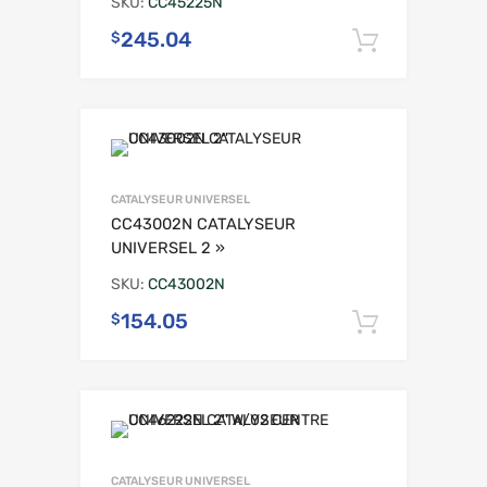
SKU:
CC45225N
245.04
$
Ajouter 
CATALYSEUR UNIVERSEL
CC43002N CATALYSEUR
UNIVERSEL 2 »
SKU:
CC43002N
154.05
$
Ajouter 
CATALYSEUR UNIVERSEL