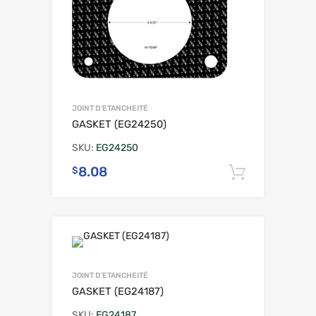
JOINT D'ETANCHEITÉ
GASKET (EG24250)
SKU:
EG24250
8.08
$
Ajouter 
JOINT D'ETANCHEITÉ
GASKET (EG24187)
SKU:
EG24187