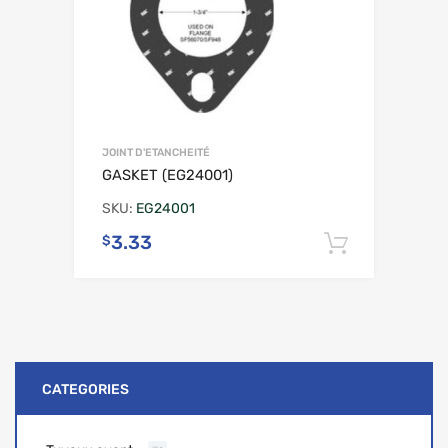
JOINT D'ETANCHEITÉ
GASKET (EG24001)
SKU:
EG24001
3.33
$
Ajouter 
CATEGORIES