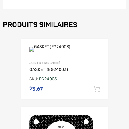
PRODUITS SIMILAIRES
JOINT D'ETANCHEITÉ
GASKET (EG24003)
SKU:
EG24003
3.67
$
Ajouter 