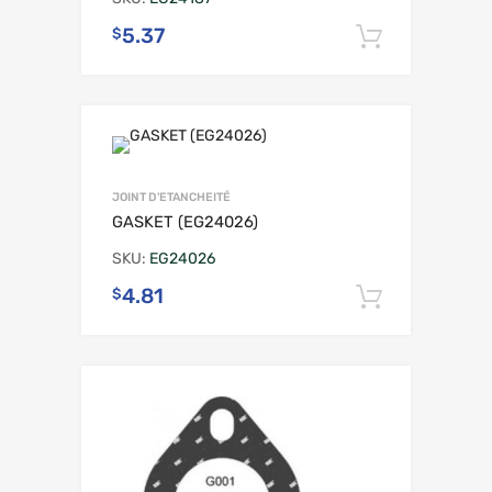
5.37
$
Ajouter 
JOINT D'ETANCHEITÉ
GASKET (EG24026)
SKU:
EG24026
4.81
$
Ajouter 