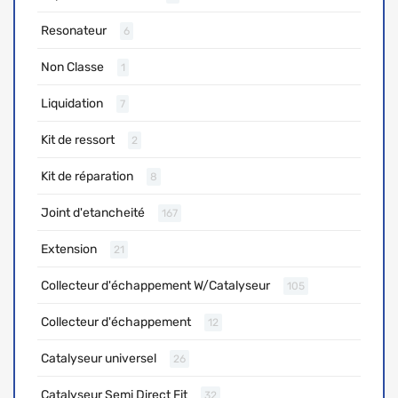
Resonateur
6
Non Classe
1
Liquidation
7
Kit de ressort
2
Kit de réparation
8
Joint d'etancheité
167
Extension
21
Collecteur d'échappement W/Catalyseur
105
Collecteur d'échappement
12
Catalyseur universel
26
Catalyseur Semi Direct Fit
32