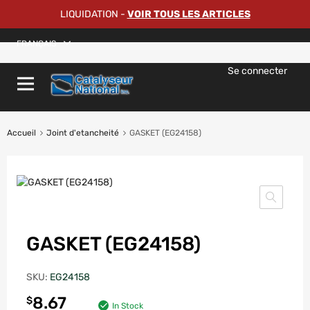
LIQUIDATION
-
VOIR TOUS LES ARTICLES
FRANÇAIS
Se connecter
Accueil
Joint d'etancheité
GASKET (EG24158)
GASKET (EG24158)
SKU:
EG24158
8.67
$
In Stock