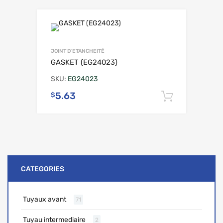
JOINT D'ETANCHEITÉ
GASKET (EG24023)
SKU:
EG24023
5.63
$
Ajouter 
CATEGORIES
Tuyaux avant
71
Tuyau intermediaire
2