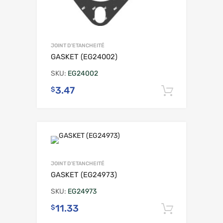
JOINT D'ETANCHEITÉ
GASKET (EG24002)
SKU:
EG24002
3.47
$
Ajouter 
JOINT D'ETANCHEITÉ
GASKET (EG24973)
SKU:
EG24973
11.33
$
Ajouter 