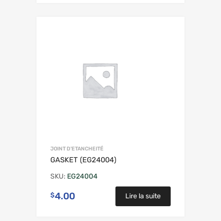
JOINT D'ETANCHEITÉ
GASKET (EG24004)
SKU:
EG24004
4.00
$
Lire la suite