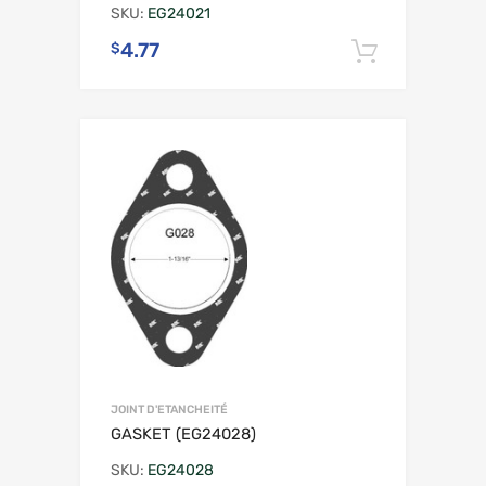
SKU:
EG24021
4.77
$
Ajouter 
JOINT D'ETANCHEITÉ
GASKET (EG24028)
SKU:
EG24028