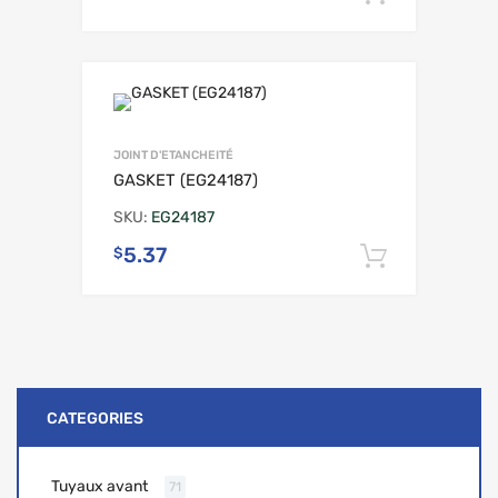
JOINT D'ETANCHEITÉ
GASKET (EG24187)
SKU:
EG24187
5.37
$
Ajouter 
CATEGORIES
Tuyaux avant
71