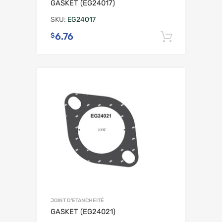
GASKET (EG24017)
SKU:
EG24017
6.76
$
Ajouter 
JOINT D'ETANCHEITÉ
GASKET (EG24021)