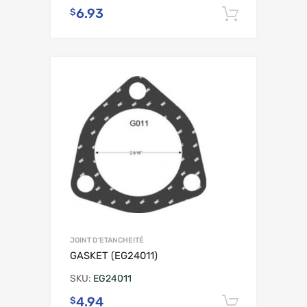
6.93
$
Ajouter 
JOINT D'ETANCHEITÉ
GASKET (EG24011)
SKU:
EG24011
4.94
$
Ajouter 