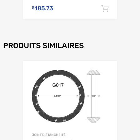
185.73
$
Ajouter 
PRODUITS SIMILAIRES
JOINT D'ETANCHEITÉ