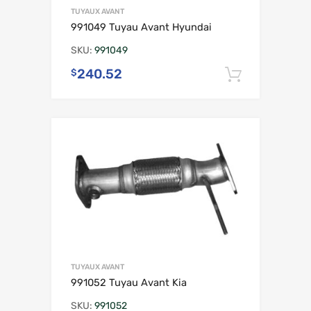
TUYAUX AVANT
991049 Tuyau Avant Hyundai
SKU:
991049
240.52
$
Ajouter 
TUYAUX AVANT
991052 Tuyau Avant Kia
SKU:
991052