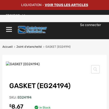
LIQUIDATION
-
VOIR TOUS LES ARTICLES
FRANÇAIS
Se connecter
Accueil
Joint d'etancheité
GASKET (EG24194)
GASKET (EG24194)
SKU:
EG24194
8.67
$
In Stock