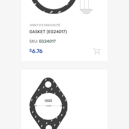
JOINT D'ETANCHEITÉ
GASKET (EG24017)
SKU:
EG24017
6.76
$
Ajouter 