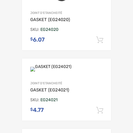
JOINT D'ETANCHEITÉ
GASKET (EG24020)
SKU:
EG24020
6.07
$
Ajouter 
JOINT D'ETANCHEITÉ
GASKET (EG24021)
SKU:
EG24021
4.77
$
Ajouter 