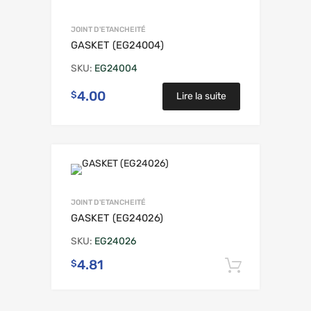
JOINT D'ETANCHEITÉ
GASKET (EG24004)
SKU:
EG24004
4.00
$
Lire la suite
JOINT D'ETANCHEITÉ
GASKET (EG24026)
SKU:
EG24026
4.81
$
Ajouter 