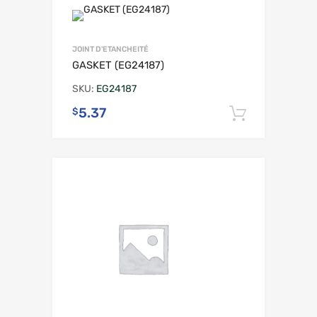
JOINT D'ETANCHEITÉ
GASKET (EG24187)
SKU:
EG24187
5.37
$
Ajouter 